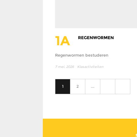
1A
REGENWORMEN
Regenwormen bestuderen
7 mei, 2026
Klasactiviteiten
1
2
...