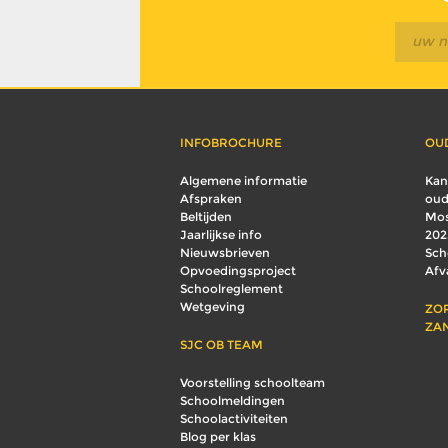
INFOBROCHURE
OU
Algemene informatie
Kan
Afspraken
oud
Beltijden
Mos
Jaarlijkse info
202
Nieuwsbrieven
Sch
Opvoedingsproject
Afv
Schoolreglement
Wetgeving
ZO
ZA
SJC OB TEAM
Voorstelling schoolteam
Schoolmeldingen
Schoolactiviteiten
Blog per klas