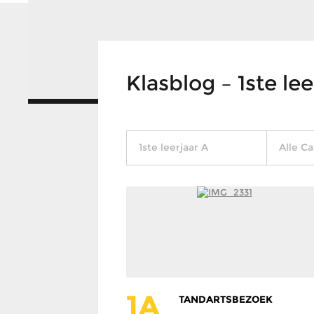
Klasblog – 1ste lee
1ste leerjaar A
Alle C
1A
TANDARTSBEZOEK