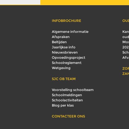
INFOBROCHURE
OU
Algemene informatie
Kan
Afspraken
oud
Beltijden
Mos
Jaarlijkse info
202
Nieuwsbrieven
Sch
Opvoedingsproject
Afv
Schoolreglement
Wetgeving
ZO
ZA
SJC OB TEAM
Voorstelling schoolteam
Schoolmeldingen
Schoolactiviteiten
Blog per klas
CONTACTEER ONS