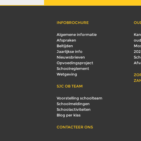
INFOBROCHURE
OU
Algemene informatie
Kan
Afspraken
oud
Beltijden
Mos
Jaarlijkse info
202
Nieuwsbrieven
Sch
Opvoedingsproject
Afv
Schoolreglement
Wetgeving
ZO
ZA
SJC OB TEAM
Voorstelling schoolteam
Schoolmeldingen
Schoolactiviteiten
Blog per klas
CONTACTEER ONS